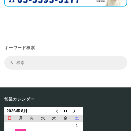
キーワード検索
検
検
索
索
結
果
営業カレンダー
2026年 8月
日
月
火
水
木
金
土
1