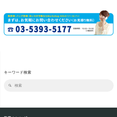
キーワード検索
検
検
索
索
結
果