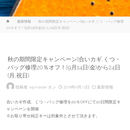
ホ
最新情報
秋の期間限定キャンペーン[合いカギ,くつ・バッグ修理
ー
20％オフ！]9月14日(金)から24日(月,祝日)
ム
秋の期間限定キャンペーン[合いカギ,くつ・
バッグ修理20％オフ！]9月14日(金)から24日
(月,祝日)
投稿者:
wpmaster
オン
2018年9月13日
最新情報
合いカギ作成、くつ・バッグ修理を20％OFFにて10日間限定キ
ャンペーンを開催
※お取り寄せ純正キーは対象外とさせて頂きます。