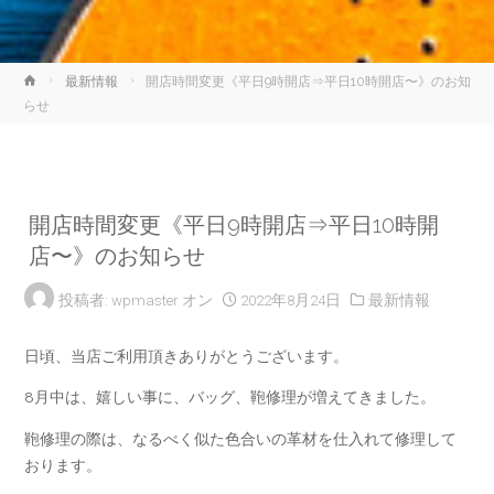
ホ
最新情報
開店時間変更《平日9時開店⇒平日10時開店〜》のお知
ー
らせ
ム
開店時間変更《平日9時開店⇒平日10時開
店〜》のお知らせ
投稿者:
wpmaster
オン
2022年8月24日
最新情報
日頃、当店ご利用頂きありがとうございます。
8月中は、嬉しい事に、バッグ、鞄修理が増えてきました。
鞄修理の際は、なるべく似た色合いの革材を仕入れて修理して
おります。