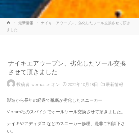
ホ
最新情報
ナイキエアウーブン、劣化したソール交換させて頂き
ー
ました
ム
ナイキエアウーブン、劣化したソール交換
させて頂きました
投稿者:
wpmaster
オン
2022年10月18日
最新情報
製造から長年の経過で靴底が劣化したスニーカー
Vibram社のスパイクでオールソール交換させて頂きました。
ナイキやアディダス などのスニーカー修理、是非ご相談下さ
い。