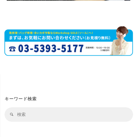
キーワード検索
検
検
索
索
結
果