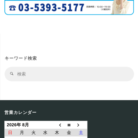
キーワード検索
検
検
索
索
結
果
営業カレンダー
2026年 8月
日
月
火
水
木
金
土