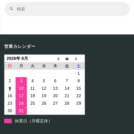
た。"
検
ゲ
ン
ま
検
ン
索
索
し
し
結
ー
実
果
ま
た！"
施
シ
し
営業カレンダー
中！"
ョ
た！"
2026年 8月
日
月
火
水
木
金
土
ン
1
2
3
4
5
6
7
8
9
10
11
12
13
14
15
16
17
18
19
20
21
22
23
24
25
26
27
28
29
30
31
休業日（月曜定休）