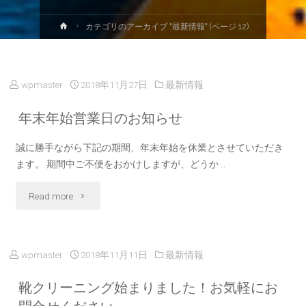
ホ
カテゴリのアーカイブ "最新情報"
(ページ 12)
ー
ム
wpmaster
2018年11月27日
最新情報
年末年始営業日のお知らせ
誠に勝手ながら下記の期間、年末年始を休業とさせていただき
ます。 期間中ご不便をおかけしますが、どうか …
"年
Read more
末
年
wpmaster
2018年11月11日
最新情報
始
靴クリーニング始まりました！お気軽にお
営