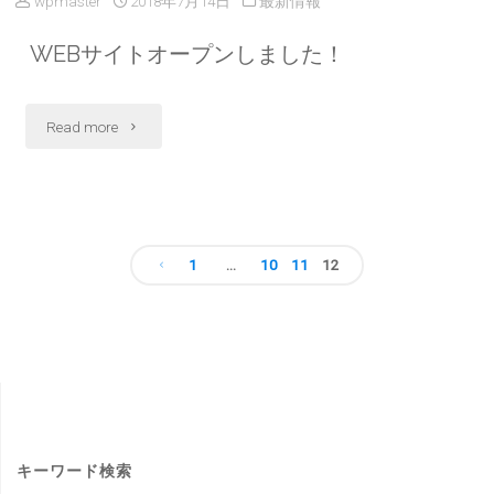
wpmaster
2018年7月14日
最新情報
ン
き
日
ク
ペ
WEBサイトオープンしました！
あ
(金)
シ
ー
り
か
ョ
"WEB
Read more
ン
が
ら
ッ
サ
20%
と
24
プ
イ
割
う
日
ソ
ト
1
…
10
11
12
引
ご
(月,
投
ー
オ
キ
ざ
祝
ル）
ー
稿
ャ
い
日)"
オ
プ
ン
ナ
ま
ー
ン
ペ
し
ビ
キーワード検索
プ
し
ー