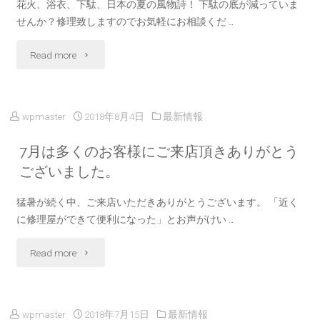
花火、浴衣、下駄、日本の夏の風物詩！ 下駄の底が減っていま
の
せ
せんか？修理致しますのでお気軽にお相談くだ …
キ
ご
く
"花
Read more
ャ
利
だ
火
ン
用
さ
シ
ペ
wpmaster
2018年8月4日
最新情報
い
い"
ー
ー
7月は多くのお客様にご来店頂きありがとう
た
ズ
ございました。
ン
だ
ン
[合
猛暑が続く中、ご来店いただきありがとうございます。 「近く
け
に修理屋ができて便利になった」とお声がけい …
で
い
る
"7
Read more
す
カ
よ
月
ね！
ギ,
う
は
下
く
wpmaster
2018年7月15日
最新情報