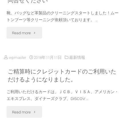
問合せください
業
靴、バッグなど革製品のクリーニングスタートしました！ムー
トンブーツ等クリーニング依頼頂いております。 …
日
"靴
Read more
の
ク
お
リ
知
wpmaster
2018年11月11日
最新情報
ー
ら
ご精算時にクレジットカードのご利用いた
ニ
だけるようになりました。
せ"
ン
ご利用いただけるカードは、ＪＣＢ、ＶＩＳＡ、アメリカン・
エキスプレス、ダイナーズクラブ、DISCOV …
グ
"ご
Read more
始
精
ま