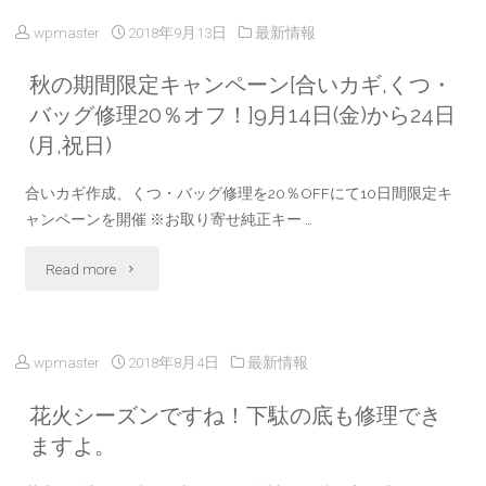
算
り
wpmaster
2018年9月13日
最新情報
時
ま
秋の期間限定キャンペーン[合いカギ,くつ・
に
バッグ修理20％オフ！]9月14日(金)から24日
し
(月,祝日)
ク
た！
合いカギ作成、くつ・バッグ修理を20％OFFにて10日間限定キ
レ
お
ャンペーンを開催 ※お取り寄せ純正キー …
ジ
気
"秋
Read more
ッ
軽
の
ト
に
期
wpmaster
2018年8月4日
最新情報
カ
お
間
花火シーズンですね！下駄の底も修理でき
ー
問
限
ますよ。
ド
合
定