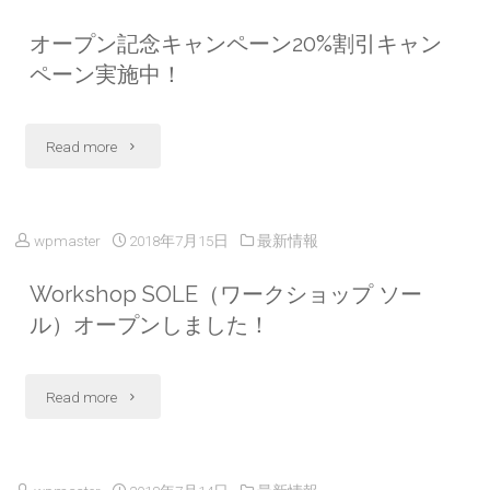
に
多
駄
つ・
オープン記念キャンペーン20%割引キャン
な
く
ペーン実施中！
の
バ
り
の
底
ッ
ま
"オ
Read more
お
も
グ
し
ー
客
修
修
た。"
プ
wpmaster
2018年7月15日
最新情報
様
理
理
ン
に
Workshop SOLE（ワークショップ ソー
で
20％
記
ル）オープンしました！
ご
き
オ
念
来
ま
フ！]9
"Workshop
Read more
キ
店
す
月
SOLE（ワ
ャ
頂
よ。"
14
ー